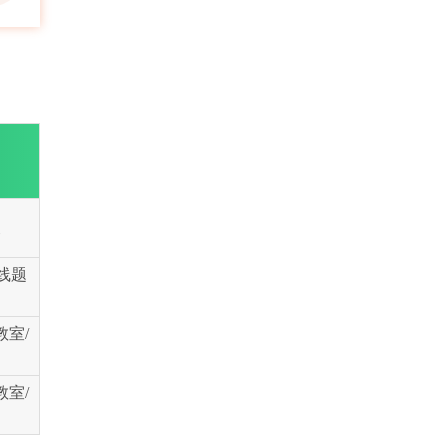
义
线题
教室/
教室/