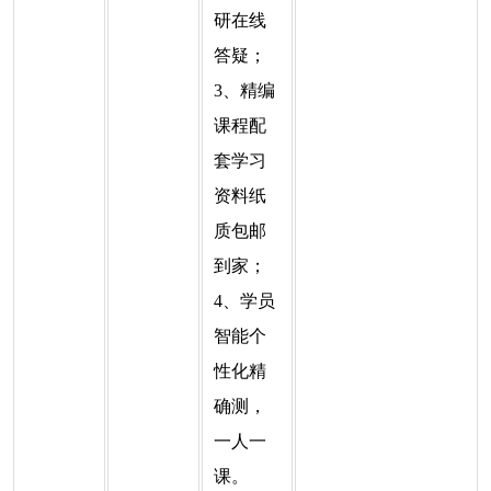
研在线
答疑；
3、精编
课程配
套学习
资料纸
质包邮
到家；
4、学员
智能个
性化精
确测，
一人一
课。