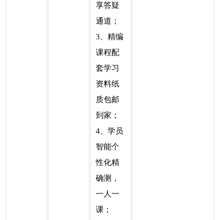
享答疑
通道；
3、精编
课程配
套学习
资料纸
质包邮
到家；
4、学员
智能个
性化精
确测，
一人一
课；