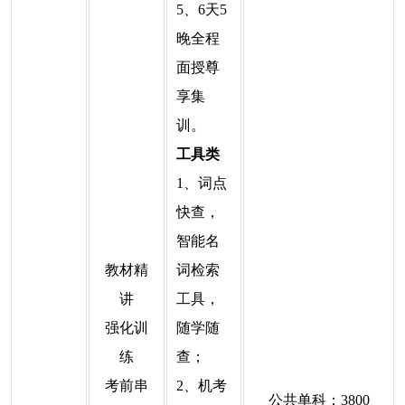
5、6天5
晚全程
面授尊
享集
训。
工具类
1、词点
快查，
智能名
教材精
词检索
讲
工具，
强化训
随学随
练
查；
考前串
2、机考
公共单科：3800