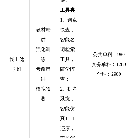
课。
工具类
1、词点
教材精
快查，
讲
智能名
强化训
词检索
公共单科：980
线上优
练
工具，
实务单科：1280
学班
考前串
随学随
全科：2980
讲
查；
模拟预
2、机考
测
系统，
智能仿
真1：1
还原，