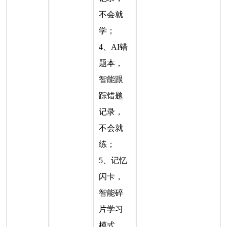
不会就
学；
4、AI错
题本，
智能跟
踪错题
记录，
不会就
练；
5、记忆
闪卡，
智能碎
片学习
模式，