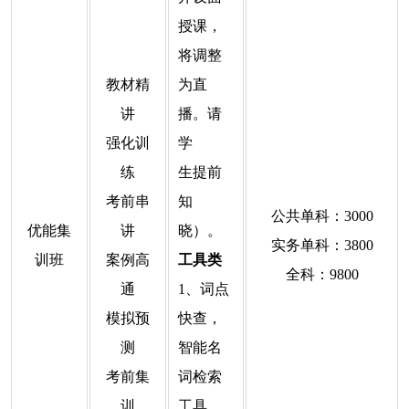
授课，
将调整
教材精
为直
讲
播。请
强化训
学
练
生提前
考前串
知
公共单科：3000
优能集
讲
晓）。
实务单科：3800
训班
案例高
工具类
全科：9800
通
1、词点
模拟预
快查，
测
智能名
考前集
词检索
训
工具，