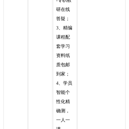
-专职教
研在线
答疑；
3、精编
课程配
套学习
资料纸
质包邮
到家；
4、学员
智能个
性化精
确测，
一人一