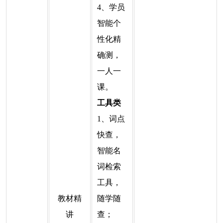
4、学员
智能个
性化精
确测，
一人一
课。
工具类
1、词点
快查，
智能名
词检索
工具，
教材精
随学随
讲
查；