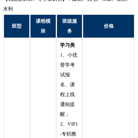
水利
课程模
班级服
班型
价格
块
务
学习类
1、小优
督学考
试报
名、课
程上线
通知提
醒；
2、VIP1
-专职教