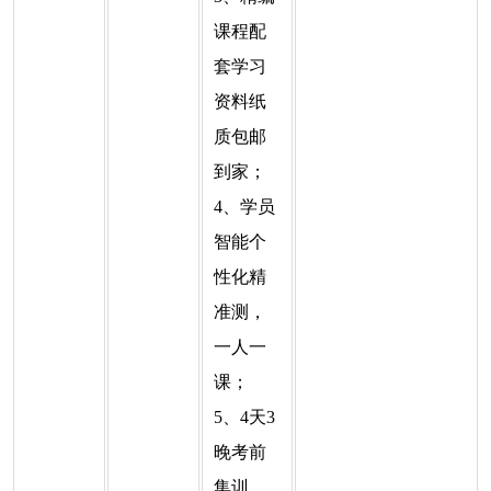
课程配
套学习
资料纸
质包邮
到家；
4、学员
智能个
性化精
准测，
一人一
课；
5、4天3
晚考前
集训。