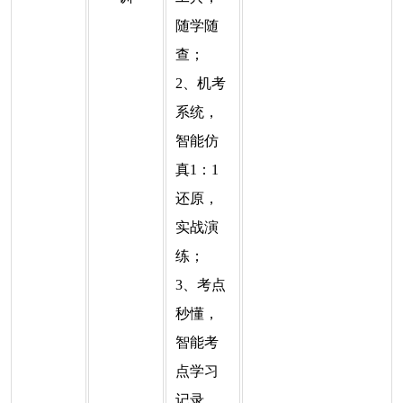
随学随
查；
2、机考
系统，
智能仿
真1：1
还原，
实战演
练；
3、考点
秒懂，
智能考
点学习
记录，