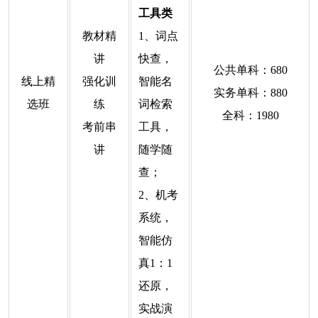
工具类
教材精
1、词点
讲
快查，
公共单科：680
线上精
强化训
智能名
实务单科：880
选班
练
词检索
全科：1980
考前串
工具，
讲
随学随
查；
2、机考
系统，
智能仿
真1：1
还原，
实战演