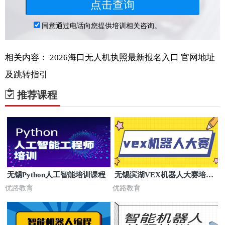
相关内容：
2026海口无人机执照最新报名入口
官网地址
及跳转指引
推荐课程
无锡Python人工智能培训课程
无锡滨湖VEX机器人大赛培训
课时费
优路教育
优路教育