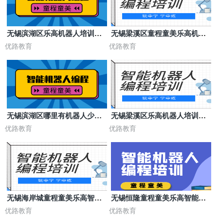
无锡滨湖区乐高机器人培训班
无锡梁溪区童程童美乐高机器
课时费多少
人编程口碑怎么样
优路教育
优路教育
无锡滨湖区哪里有机器人少儿
无锡梁溪区乐高机器人培训班
编程培训机构
怎么收费？
优路教育
优路教育
无锡海岸城童程童美乐高智能
无锡恒隆童程童美乐高智能机
机器人编程
器人编程
优路教育
优路教育