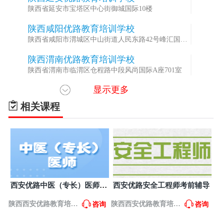
陕西省延安市宝塔区中心街御城国际10楼
陕西咸阳优路教育培训学校
4
陕西省咸阳市渭城区中山街道人民东路42号峰汇国际
7-2室
陕西渭南优路教育培训学校
5
陕西省渭南市临渭区仓程路中段风尚国际A座701室
显示更多
陕西汉中优路教育培训学校
6
陕西省汉中市汉台区虎桥路1号财富首座（乘坐观光电
相关课程
梯）5楼
陕西宝鸡优路教育培训学校
7
陕西省宝鸡市渭滨区经二路19号天同国际广场A座914
室
陕西榆林优路教育培训学校
8
陕西省榆林市榆阳区长城南路翰庭大厦4楼402室
陕西西安优路教育培训学校
9
西安优路中医（专长）医师培
西安优路安全工程师考前辅导
陕西省西安市碑林区和平路118号和平银座301室
训
陕西西安优路教育培训
陕西西安优路教育培训
咨询
咨询