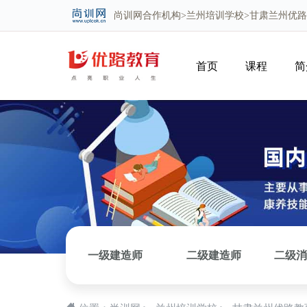
尚训网
合作机构>
兰州培训学校
>甘肃兰州优
首页
课程
简
一级建造师
二级建造师
二级消