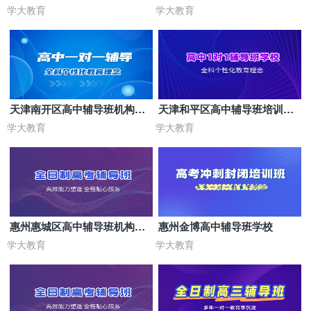
学大教育
学大教育
天津南开区高中辅导班机构哪
天津和平区高中辅导班培训机
家好
构
学大教育
学大教育
惠州惠城区高中辅导班机构哪
惠州金博高中辅导班学校
家好
学大教育
学大教育