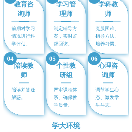
教育咨
学习管
学科教
询师
理师
师
前期对学习
制定辅导方
克服困难、
情况进行科
案，实时监
指导方法、
学评估。
督回访。
培养习惯。
04
05
06
陪读教
个性教
心理咨
师
研组
询师
陪读并答疑
严审课程体
调节学生心
解惑。
系、确保教
态、激发学
学质量。
生斗志。
学大环境