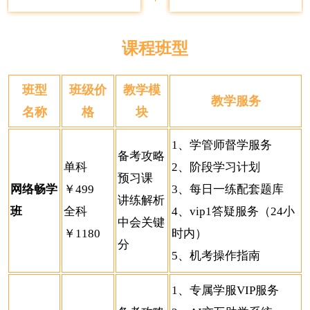
课程班型
班型
班级价
教学模
教学服务
名称
格
块
1、学管师督学服务
备考攻略
单科
2、阶段学习计划
预习课
网络畅学
￥499
3、每日一练配套题库
讲练解析
班
全科
4、vip1答疑服务（24小
中会关键
￥1180
时内）
分
5、机考操作指南
1、专属学服VIP服务