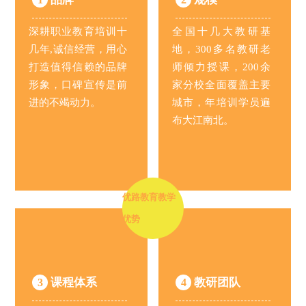
深耕职业教育培训十
全国十几大教研基
几年,诚信经营，用心
地，300多名教研老
打造值得信赖的品牌
师倾力授课，200余
形象，口碑宣传是前
家分校全面覆盖主要
进的不竭动力。
城市，年培训学员遍
布大江南北。
优路教育教学
优势
课程体系
教研团队
3
4