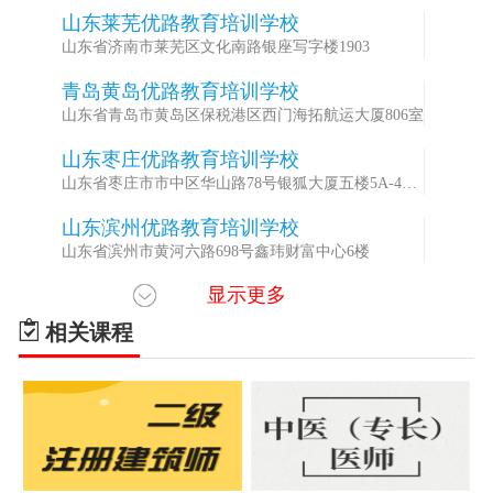
酒店
山东莱芜优路教育培训学校
2
山东省济南市莱芜区文化南路银座写字楼1903
青岛黄岛优路教育培训学校
3
山东省青岛市黄岛区保税港区西门海拓航运大厦806室
山东枣庄优路教育培训学校
4
山东省枣庄市市中区华山路78号银狐大厦五楼5A-4室
（华山路建华路交汇处）
山东滨州优路教育培训学校
5
山东省滨州市黄河六路698号鑫玮财富中心6楼
显示更多
山东聊城优路教育培训学校
6
山东省聊城市经济开发区中华路8号当代财智大厦2412
相关课程
室
山东泰安优路教育培训学校
7
山东省泰安市长城路96号天龙国际大厦A座2907室
山东威海优路教育培训学校
8
山东省威海市经济技术开发区乐天世纪城6号乐天双子
星B座B407