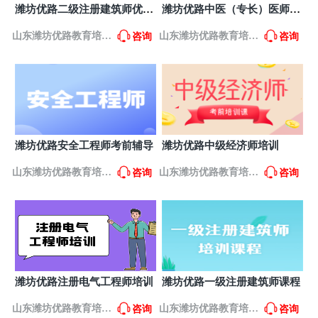
山东德州优路教育培训学校
9
潍坊优路二级注册建筑师优学
潍坊优路中医（专长）医师培
山东省德州市经济开发区康博大道287号中旺大厦666
班
训
室
山东潍坊优路教育培训
山东潍坊优路教育培训
咨询
咨询
山东淄博优路教育培训学校
10
山东省淄博市张店区柳泉路77号新世界广场2号楼1204
学校
学校
室
山东日照优路教育培训学校
11
山东省日照市东港区泰安路179号国际大厦A座606室
山东东营优路教育培训学校
12
潍坊优路安全工程师考前辅导
潍坊优路中级经济师培训
山东省东营市东营区西城济南路20号鑫都财富中心
1256室
山东潍坊优路教育培训
山东潍坊优路教育培训
咨询
咨询
山东菏泽优路教育培训学校
13
山东省菏泽市牡丹区长江路1288号中达御园9#801室
学校
学校
（太原路与长江路交叉口）
山东临沂优路教育培训学校
14
山东省临沂市兰山区启阳路26号澳尔诺财富中心1813
室 咨询电话：0539-3100293客服热线：0539-
山东潍坊优路教育培训学校
15
潍坊优路注册电气工程师培训
潍坊优路一级注册建筑师课程
山东省潍坊市奎文区胜利街5051号阳光一百8号楼13楼
1322室
山东潍坊优路教育培训
山东潍坊优路教育培训
咨询
咨询
山东济宁优路教育培训学校
16