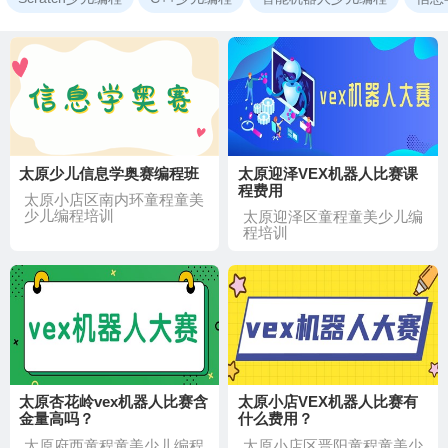
太原少儿信息学奥赛编程班
太原迎泽VEX机器人比赛课
程费用
太原小店区南内环童程童美
少儿编程培训
太原迎泽区童程童美少儿编
程培训
太原杏花岭vex机器人比赛含
太原小店VEX机器人比赛有
金量高吗？
什么费用？
太原府西童程童美少儿编程
太原小店区晋阳童程童美少