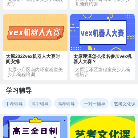
培训
儿编程培训
太原2022vex机器人大赛时
太原迎泽怎么报名参加vex机
间安排
器人大赛？
太原小店区南内环童程童美
太原迎泽区童程童美少儿编
少儿编程培训
程培训
学习辅导
中考辅导
高中辅导
高考辅导
一对一辅导
艺考文化课