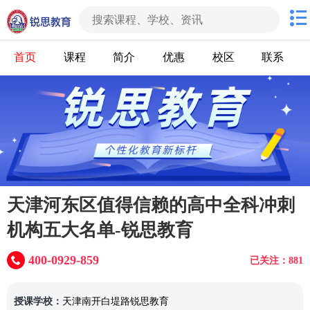
首页
课程
简介
优惠
校区
联系
天津河东区值得信赖的高中全科冲刺
机构五大名单-锐思教育
400-0929-859
已关注：881
授课学校：
天津南开白堤路锐思教育