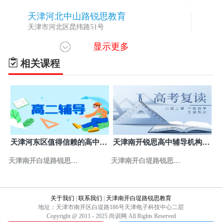
天津河北中山路锐思教育
5
天津市河北区昆纬路51号
显示更多
天津静海锐思教育模范校区
6
天津市静海区东方红路泰安盛世郡商
相关课程
天津静海锐思教育实验校区
7
天津市静海区锦绣家园1号楼
天津滨海贻成福地锐思教育
8
天津市塘沽福州道贻成福地底商
天津滨海生态城锐思教育
9
天津河东区值得信赖的高中全
天津南开锐思高中辅导机构哪
天津市滨海新区生态城宜禾汇549号
科冲刺机构五大名单-锐思教
家好
天津南开白堤路锐思教
天津南开白堤路锐思教
育
天津滨海塘沽一中锐思教育
10
天津市塘沽营口道67号（原世纪广场对面）
育
育
关于我们
|
联系我们
|
天津南开白堤路锐思教育
天津滨海浙江路锐思教育
11
地址：天津市南开区白堤路186号天津电子科技中心二层
天津市塘沽上海道2338号
Copyright @ 2011 - 2025 尚训网 All Rights Reserved