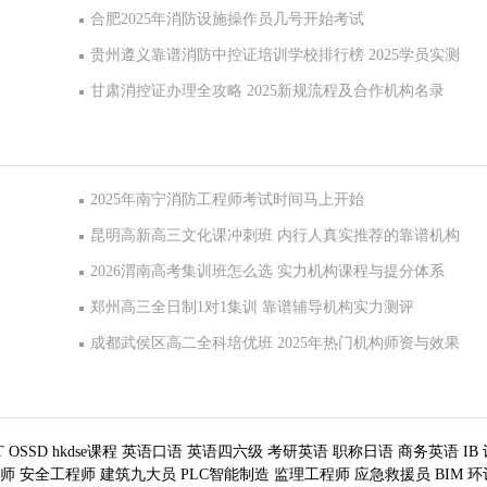
合肥2025年消防设施操作员几号开始考试
贵州遵义靠谱消防中控证培训学校排行榜 2025学员实测
甘肃消控证办理全攻略 2025新规流程及合作机构名录
2025年南宁消防工程师考试时间马上开始
昆明高新高三文化课冲刺班 内行人真实推荐的靠谱机构
2026渭南高考集训班怎么选 实力机构课程与提分体系
郑州高三全日制1对1集训 靠谱辅导机构实力测评
成都武侯区高二全科培优班 2025年热门机构师资与效果
T
OSSD
hkdse课程
英语口语
英语四六级
考研英语
职称日语
商务英语
IB
师
安全工程师
建筑九大员
PLC智能制造
监理工程师
应急救援员
BIM
环