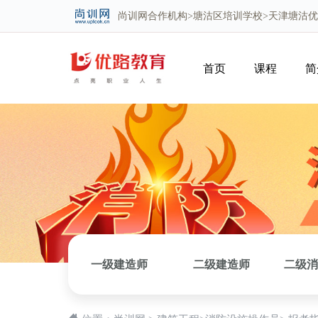
尚训网
合作机构>
塘沽区培训学校
>天津塘沽
首页
课程
简
一级建造师
二级建造师
二级消