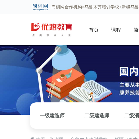
尚训网
合作机构>
乌鲁木齐培训学校
>新疆乌
首页
课程
简
一级建造师
二级建造师
二级消