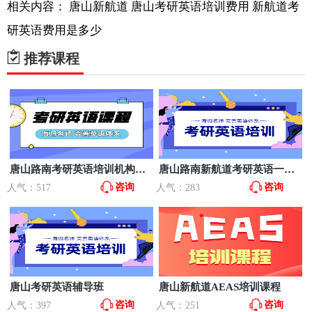
相关内容：
唐山新航道
唐山考研英语培训费用
新航道考
研英语费用是多少
推荐课程
唐山路南考研英语培训机构哪
唐山路南新航道考研英语一对
家好？
一多少钱？
咨询
咨询
人气：517
人气：283
唐山考研英语辅导班
唐山新航道AEAS培训课程
咨询
咨询
人气：397
人气：251