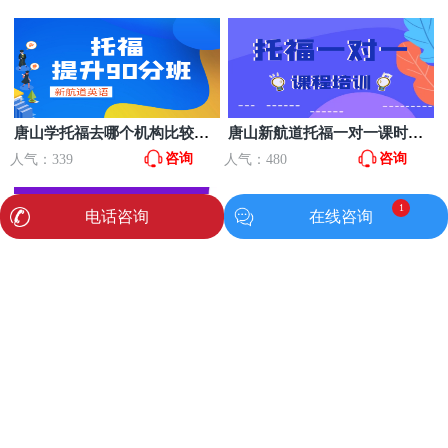
唐山学托福去哪个机构比较
唐山新航道托福一对一课时费
好？
多少？
咨询
咨询
人气：339
人气：480
1
电话咨询
在线咨询
唐山新航道雅思6.5入门班
咨询
人气：528
关于我们
|
联系我们
|
唐山路南区万达新航道英语培训
地址：唐山市路南区万达写字楼B座20层