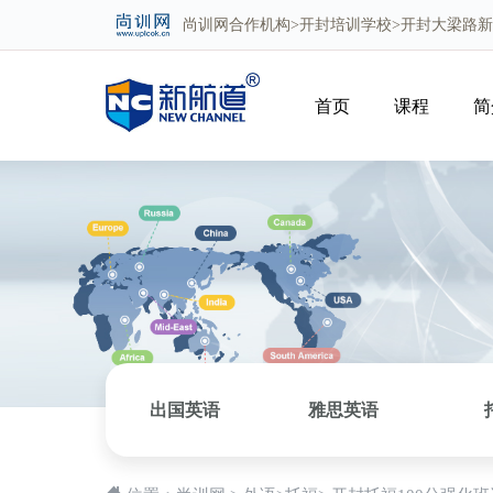
尚训网
合作机构>
开封培训学校
>开封大梁路
首页
课程
简
出国英语
雅思英语