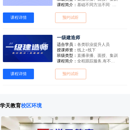
课程简介：
基础不同方法不同· 对症学习帮你搞定，单人测评——为学习减负；集合精锐讲师，以科技为依托，构建各科学员个性考试图谱，打造课程、考点、测试题、练习题、模拟题关联的学习闭环，用时少，效果好！
课程详情
预约试听
一级建造师
适合学员：
各类职业提升人员
授课师资：
线上+线下
班级类型：
直播录播、面授、集训
课程简介：
全程跟踪服务,有不懂随时问，先测试再学习，已掌握知识点不用再学习，未掌握的对症学习练习，学习时间不浪费。
课程详情
预约试听
学天教育
校区环境