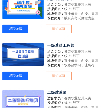
适合学员：
各类职业提升人员
授课师资：
线上+线下
班级类型：
直播录播、面授、集训
课程简介：
以真实考试流程为蓝本，进行仿真还原，专研升级上线“实操模考系统”，提供模拟练习、模拟考试两种场景，让学员如身临其境进行模拟实战，提前掌握核心考点内容，并可反复演练掌握线上模考流程与技巧，直击考关！
课程详情
预约试听
一级造价工程师
适合学员：
各类职业提升人员
授课师资：
线上+线下
班级类型：
直播录播、面授、集训
课程简介：
双路径学习，让所有学、练都专属生成；全真实景模拟·实操难题即时破；土建、安装、交通、水利 【线上集训班、优能集训班、名城集训营】：土建、安装；
课程详情
预约试听
二级建造师
适合学员：
各类职业提升人员
授课师资：
线上+线下
班级类型：
直播录播、面授、集训