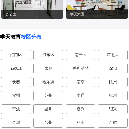
办公室
学天大厦
学天教育
校区分布
虹口区
河东区
南开区
江北区
石家庄
太原
呼和浩特
沈阳
长春
哈尔滨
南京
徐州
常州
苏州
南通
杭州
宁波
温州
嘉兴
绍兴
金华
台州
丽水
合肥