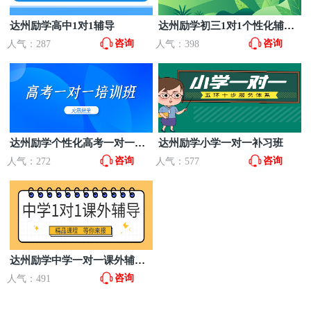
达州励学高中1对1辅导
达州励学初三1对1个性化辅导
课
咨询
咨询
人气：287
人气：398
达州励学个性化高考一对一培
达州励学小学一对一补习班
训班
咨询
咨询
人气：272
人气：577
达州励学中学一对一课外辅导
班
咨询
人气：491