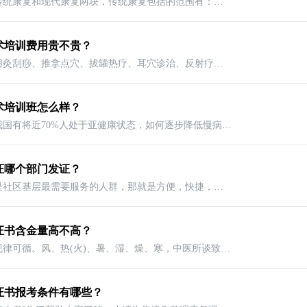
康复技术应用分为传统康复和现代康复两块，传统康复包括的范围有：推拿、按摩、拔罐、刮痧、艾灸、耳穴、正骨、整脊、中药外敷、药浴、火疗
术培训费用贵不贵？
中医康复技术是运用灸刮痧、推拿点穴、拔罐热疗、耳穴诊治、反射疗法、心理疗法、饮食疗法等中医康复技术，为亚健康人群提供康复治疗、康复
术培训班怎么样？
据相关数据显示，我国有将近70%人处于亚健康状态，如何逐步降低慢病发病率是现代人必须面对的社会问题。亚健康的死敌是治未病，因此，康复
证哪个部门发证？
首先明确我们针对是社区基层最需要服务的人群，那就是方便，快捷，经济，有效的康复理疗师群体，不需要过多的医学基础和医专毕业，只要通过
证书含金量高不高？
中医是大道，道有规律可循。风、热(火)、暑、湿、燥、寒，中医所谈致病因素之六淫。这六种因素可内生(机体代谢障碍)，可外来(管理不善或气
证书报考条件有哪些？