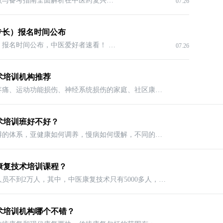
2025年焦作中医专长考核：时间节点与备考指南全面解析在中医药复兴的浪潮下，越来越多怀揣中医梦想的人将目光投向了中医专长考核。对于焦
07.26
专长）报名时间公布
2025年漯河中医专长考核（老专长）报名时间公布，中医爱好者速看！ 中医专长考核：传承与发展的契机在中医药文化愈发受到重视的当下，中
07.26
术培训机构推荐
中医药适宜技术对疼痛、运动功能损伤、神经系统损伤的家庭、社区康复具有显著疗效。目前，该技术培训项目在社区、家庭中具有广泛的市场需求
术培训班好不好？
康复技术是一个广博的体系，亚健康如何调养，慢病如何缓解，不同的体质适合哪一种康复理疗方式，都因人而异，因此需要从业人员拥有深厚的专
康复技术培训课程？
全国各类康复技术人员不到2万人，其中，中医康复技术只有5000多人，而每年培养的康复技术人才仅为700名。据估计，中国至少需要35万康复技术
术培训机构哪个不错？