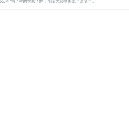
中医康复理疗师证怎么考?为了帮助大家了解，小编为您搜集整理康复理疗师报考条件如下。申报条件：(具备下列条件之一)一、助理康复理疗师：1