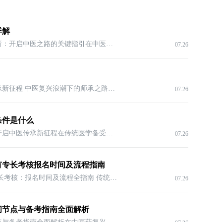
详解
中医师承与确有专长报名条件全解析：开启中医之路的关键指引在中医复兴、传统医学备受瞩目的当下，越来越多怀揣中医梦想的人渴望投身其中
07.26
中医师承资格证考试：开启中医传承新征程 中医复兴浪潮下的师承之路在传统文化复兴的当下，中医作为中华民族的瑰宝，再度焕发出蓬勃生机
07.26
条件是什么
2025年中医师承报名条件全解析：开启中医传承新征程在传统医学备受瞩目的当下，中医师承作为培养中医人才的重要途径，吸引着众多有志于投
07.26
确有专长考核报名时间及流程指南
2025 年江西传统医学师承与确有专长考核：报名时间及流程全指南 传统医学的热度与考核意义在传统医学复兴的当下，越来越多的人投身于传
07.26
时间节点与备考指南全面解析