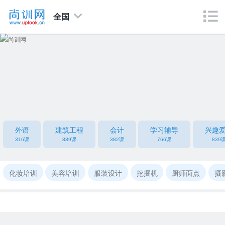
全国
外语
建筑工程
会计
学习辅导
兴趣
316课
839课
382课
766课
839
化妆培训
美容培训
服装设计
挖掘机
厨师面点
摄