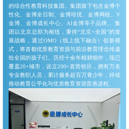
的综合性教育科技集团。集团旗下包含金博个
性化、金博全日制、金博培优、金博网校、V
金博、金博成长中心、AI金博等子品牌。 集
团以北京总部为枢纽，秉持“北京+全国”的发
展战略，通过OMO（线上线下融合）创新模
式，将首都优质教育资源与前沿教育理念传递
给全国的孩子们。历经十余年精耕细作，现已
覆盖20+城市，设立200+直营校区，拥有万名
专业教职人员，累计服务超百万青少年，持续
推动教育公平化与优质教育资源普惠进程。