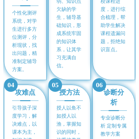
弱、知识点
校课程进
欠缺的学
度，进行综
个性化测评
生，辅导基
合梳理，帮
系统，对学
础知识，形
助学生解决
生进行多方
成系统牢固
课程遗漏问
位测评，分
的知识体
题，拒绝知
析现状，找
系，让其学
识盲点。
出问题，精
习充满自
准制定辅导
信。
方案。
04
05
06
攻难点
授方法
诊断分
析
引导孩子深
授人以鱼不
度学习，解
如授人以
专业诊断分
决难点，以
渔，掌握知
析 定制专属
课本为主，
识的同时，
教学方案