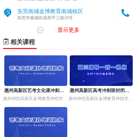
东莞南城金博教育南城校区
5
东莞市南城街道西平三路28号
显示更多
东莞虎门镇金博教育虎门地标校区
6
东莞市虎门镇连升路63号地标大厦
相关课程
东莞厚街镇金博教育厚街校区
7
东莞市厚街镇体育路13号
东莞长安镇金博教育长安文鼎校区
8
东莞市长安镇东门中路
东莞常平镇金博教育常平校区
9
惠州高新区艺考文化课冲刺班
惠州高新区高考冲刺班封闭式
东莞市常平镇新南路66号恒凯中心7楼701金博教育
封闭式全日制
全日制
惠州仲恺高新区金博教育仲恺学习
惠州仲恺高新区金博教育仲恺学习
东莞塘厦镇金博教育塘厦校区
中心
10
中心
东莞市塘厦环市北路8号时代中心3楼301金博教育
东莞大朗镇金博教育大朗长塘大厦校区
11
东莞市大朗镇长塘大厦2期6楼603金博教育