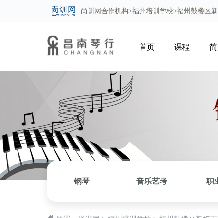
尚训网
合作机构>
福州培训学校
>福州鼓楼区
首页
课程
简
钢琴
音乐艺考
职