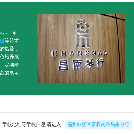
少儿、青
棋
等艺术
的热爱，
心培养孩
，定期举
富的展示
、学校地址等学校信息,请进入
福州鼓楼区新权南路昌南琴行