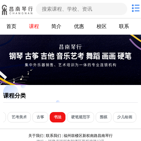
首页
课程
简介
优惠
校区
联系
课程分类
考
艺考美术
古筝
书法
硬笔规范字
围棋
少儿绘画
关于我们
|
联系我们
|
福州鼓楼区新权南路昌南琴行