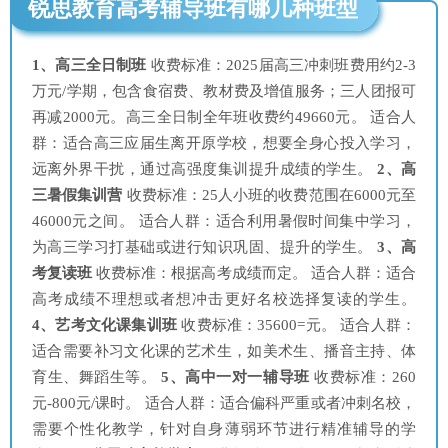
锐思教育高考辅导班有哪几种班型
1、高三全日制班
收费标准：2025届高三冲刺班费用约2-3
万元/学期，包含食宿费、教材费及增值服务；三人团报可
再减2000元。高三全日制全年班收费约49660元。 适合人
群：适合高三应届生离开原学校，想要全身心投入学习，
远离外界干扰，通过高强度集训提升成绩的学生。
2、高
三暑假集训营
收费标准：25人小班的收费范围在6000元至
46000元之间。 适合人群：适合利用暑假时间集中学习，
为高三学习打基础或进行知识巩固、提升的学生。
3、高
考复读班
收费标准：根据高考成绩而定。 适合人群：适合
高考成绩不理想或者想冲击更好名校选择复读的学生。
4、艺考文化课集训班
收费标准：35600=元。 适合人群：
适合需要补习文化课的艺术生，如美术生、播音主持、体
育生、舞蹈生等。
5、高中一对一辅导班
收费标准：260
元-800元/课时。 适合人群：适合偏科严重或者冲刺名校，
需要个性化教学，针对自身薄弱环节进行精准辅导的学