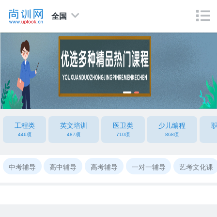
全国
工程类
英文培训
医卫类
少儿编程
446项
487项
710项
868项
中考辅导
高中辅导
高考辅导
一对一辅导
艺考文化课