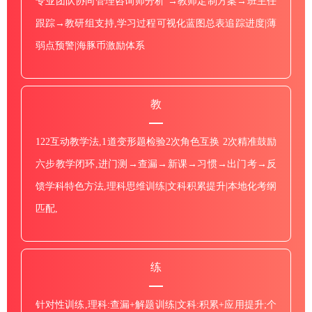
专业团队协同管理咨询师分析 →教师定制方案→班主任
跟踪→教研组支持,学习过程可视化蓝图总表追踪进度|薄
弱点预警|海豚币激励体系
教
122互动教学法,1道变形题检验2次角色互换 2次精准鼓励
六步教学闭环,进门测→查漏→新课→习惯→出门考→反
馈学科特色方法,理科思维训练|文科积累提升|本地化考纲
匹配,
练
针对性训练,理科:查漏+解题训练|文科:积累+应用提升;个