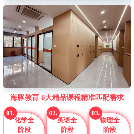
海豚教育-6大精品课程精准匹配需求
01.
02.
03.
化学全
英语全
物理全
阶段
阶段
阶段