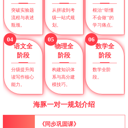
突破实验题
从拼读到考
根治‘‘听懂
流程与表述
级一站式规
不会做’’的
瓶颈。
划。
学习痛点。
04
05
06
语文全
物理全
数学全
阶段
阶段
阶段
分级提升阅
构建知识体
数学全阶
读写作核心
系与高分建
段。
能力。
模技巧。
海豚一对一规划介绍
《同步巩固课》