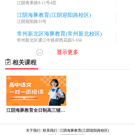
江阴青果路9-11号4层
江阴海豚教育(江阴迎阳路校区)
4
江阴迎阳路33号
常州新北区海豚教育(常州新北校区)
5
常州新北区通江中路府西花园3-104
显示更多
常州天宁区海豚教育(常州天宁校区)
6
常州天宁区博爱路50号
相关课程
常州武进区海豚教育(常州湖塘校区)
7
常州武进区常武北路72号
苏州吴中区海豚教育(苏州星海校区)
8
苏州吴中区星海街198号星海大厦西塔4幢8楼801-1单
元
苏州虎丘区海豚教育(苏州玉山路校区)
9
江阴海豚教育全日制高三辅导
苏州虎丘区玉山路55号新创玉山广场南广场7幢106玉
班哪家好
山路校区
苏州姑苏区海豚教育(养育巷校区)
10
关于我们
|
联系我们
|
江阴海豚教育(江阴迎阳路校区)
苏州姑苏区干将西路217号