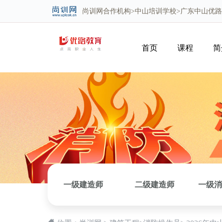
尚训网
合作机构>
中山培训学校
>广东中山优
首页
课程
简
一级建造师
二级建造师
一级消