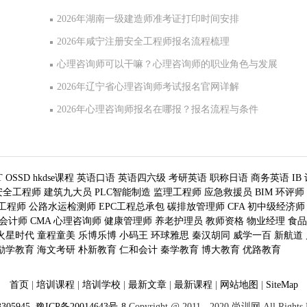
2026年湖南一级建造师准考证打印时间安排
2026年咸宁注册安全工程师报名流程梳理
心理咨询师可以干嘛？心理咨询师的职业角色与发展
2026年辽宁省心理咨询师考试报名官网详解
2026年心理咨询师报名在哪报？报名流程与条件
T
OSSD
hkdse课程
英语口语
英语四六级
考研英语
职称日语
商务英语
IB
安全工程师
建筑九大员
PLC智能制造
监理工程师
应急救援员
BIM
环评师
工程师
公路水运检测师
EPC工程总承包
碳排放管理师
CFA
初中级经济师
会计师
CMA
心理咨询师
健康管理师
养老护理员
教师资格
物业经理
食品
火星时代
童程童美
乐博乐博
小码王
环球雅思
秦汉胡同
威学一百
新航道
励学教育
海文考研
朴新教育
仁和会计
秦学教育
博大教育
优路教育
首页
|
培训课程
|
培训学校
|
最新文章
|
最新课程
|
网站地图
|
SiteMap
3305945
豫ICP备20014643号-8
Copyright @ 2011 - 2020 尚训网 All Rights