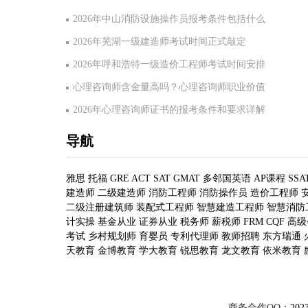
2026年中山消防设施操作员报考条件包括什么
2026年芜湖一级建造师考试时间正式敲定
2026年呼和浩特一级造价工程师考试时间安排
心理咨询师含金量高吗？心理咨询师职业价值
2026年心理咨询师证书的报考条件和要求详解
导航
雅思
托福
GRE
ACT
SAT
GMAT
多邻国英语
AP课程
SSA
建造师
二级建造师
消防工程师
消防操作员
造价工程师
二级注册建筑师
装配式工程师
智慧建造工程师
智慧消防
计实操
基金从业
证券从业
税务师
薪税师
FRM
CQF
高级
考试
乡村规划师
育婴员
专利代理师
教师招聘
东方瑞通
天教育
金博教育
学大教育
锐思教育
龙文教育
依米教育
商务合作QQ：
202