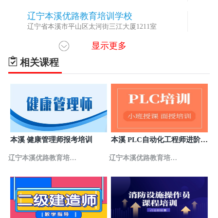
辽宁本溪优路教育培训学校
5
辽宁省本溪市平山区太河街三江大厦1211室
显示更多
辽宁营口优路教育培训学校
6
辽宁省营口市站前区万达营销中心6A写字楼1226室
相关课程
辽宁丹东优路教育培训学校
7
辽宁省丹东市振兴区锦山大街298-1号万达广场写字楼
B座1807-1808室
辽宁鞍山优路教育培训学校
8
辽宁省鞍山市铁东区南胜利路21号万科写字楼2119室
辽宁盘锦优路教育培训学校
9
本溪 健康管理师报考培训
本溪 PLC自动化工程师进阶培
辽宁省盘锦市兴隆台区双兴中路77号新宇保利大厦
训班
1221-1222室
辽宁本溪优路教育培训
辽宁本溪优路教育培训
辽宁锦州优路教育培训学校
10
辽宁省锦州市古塔区重庆路2段21号宇洋大厦501室
学校
学校
（原万成大厦）
辽宁大连优路教育培训学校
11
辽宁省大连市沙河口区西安路86号行政大厦1702室