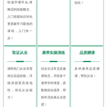
快速学懂学会,将
轻松！
晦涩的技能概念、
入门技能知识转化
更易被学习吸收的
课程，入门快一
步！
取证从业
康养实操演练
品质赠课
调研热门从业所需
结合生活常见亚健
多种康养品质赠
岗位实战技能，详
康状态，关联多个
课，帮扶从业！
细讲授更具落地
康养学科维度，搭
性，强化从业能
配模拟化场景，帮
力！
助学员拓展从业宽
度！