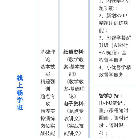
1、内嵌学习弹
题功能；
2、新增SVIP
精题库训练功
能；
3、AI督学提醒
升级（AI外呼
基础理
纸质资料:
+AI短信）全
论
《教学教
程督学服务；
基本技
案-基本技
4、小优督学精
能
能》
致督学服务；
线
精题强
《教学教
上
训
案-基础理
畅
智学加持：
题点专
论》
学
①小U笔记，
攻
电子资料:
班
重点课程随时
康养实
《题点专
圈画，随时记
操演练
攻讲义》
录，随时温
岗位实
《实战技
习；
战技能
能讲义》