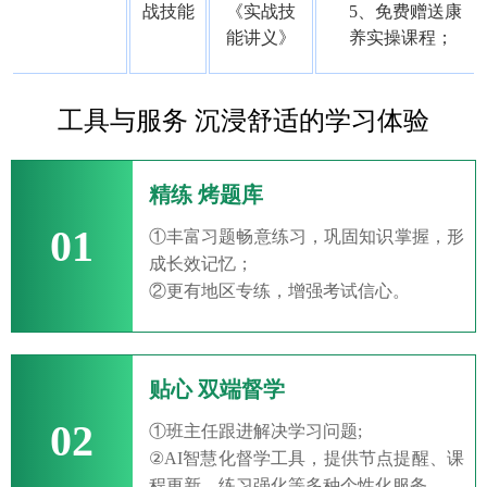
战技能
《实战技
5、免费赠送康
能讲义》
养实操课程；
工具与服务 沉浸舒适的学习体验
精练 烤题库
01
①丰富习题畅意练习，巩固知识掌握，形
成长效记忆；
②更有地区专练，增强考试信心。
贴心 双端督学
02
①班主任跟进解决学习问题;
②AI智慧化督学工具，提供节点提醒、课
程更新、练习强化等多种个性化服务。