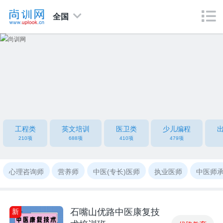
全国
工程类
英文培训
医卫类
少儿编程
210项
688项
410项
479项
心理咨询师
营养师
中医(专长)医师
执业医师
中医师
石嘴山优路中医康复技
新