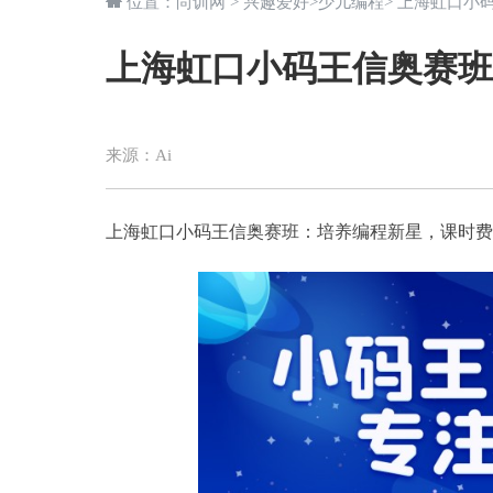
位置：
尚训网
>
兴趣爱好
>
少儿编程
> 上海虹口小
上海虹口小码王信奥赛班
来源：
Ai
上海虹口小码王信奥赛班：培养编程新星，课时费