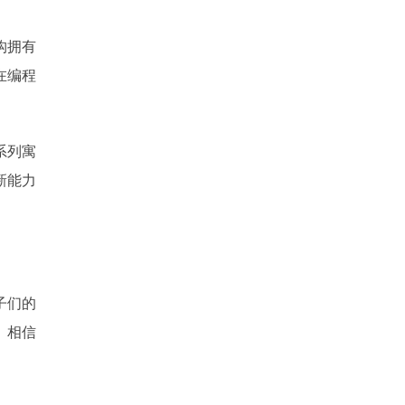
构拥有
在编程
系列寓
新能力
子们的
。相信