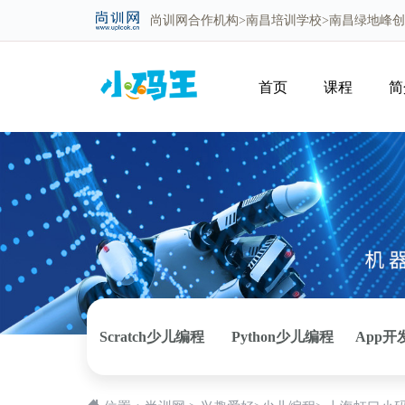
尚训网
合作机构>
南昌培训学校
>南昌绿地峰
首页
课程
简
Scratch少儿编程
Python少儿编程
App