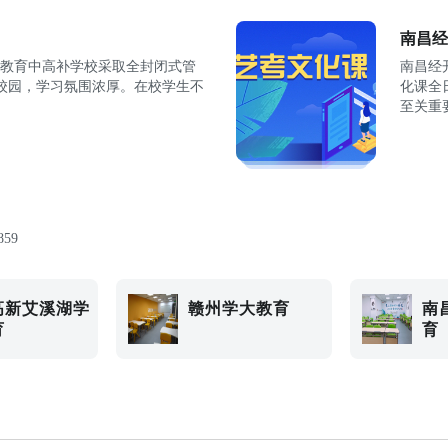
南昌经
大教育中高补学校采取全封闭式管
南昌经
校园，学习氛围浓厚。在校学生不
化课全
至关重
859
高新艾溪湖学
赣州学大教育
南
育
育