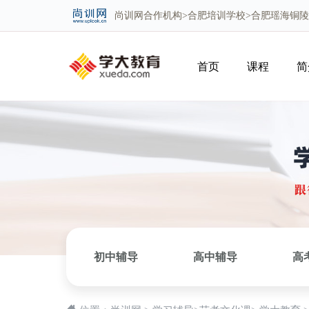
尚训网
合作机构>
合肥培训学校
>合肥瑶海铜
首页
课程
简
初中辅导
高中辅导
高