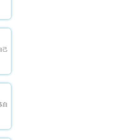
自己
炼自
。