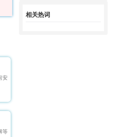
相关热词
间安
解等