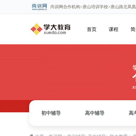
尚训网
合作机构>
唐山培训学校
>唐山路北凤
首页
课程
简
初中辅导
高中辅导
高