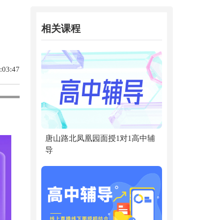
相关课程
03:47
唐山路北凤凰园面授1对1高中辅
导