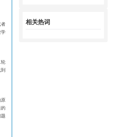
相关热词
或者
读学
二轮
化到
的原
误的
问题