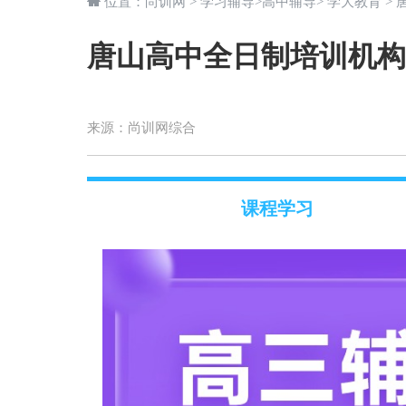
位置：
尚训网
>
学习辅导
>
高中辅导
>
学大教育
>
唐山高中全日制培训机构
来源：
尚训网综合
课程学习