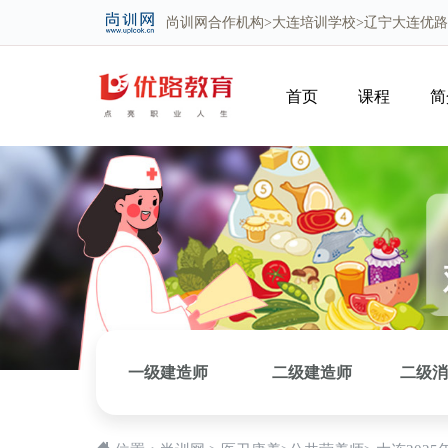
尚训网
合作机构>
大连培训学校
>辽宁大连优
首页
课程
简
一级建造师
二级建造师
二级消