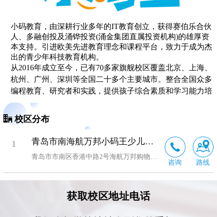
小码教育，由深耕行业多年的IT教育创立，获得赛伯乐合伙
人、多融创投及涌铧投资(涌金集团直属投资机构)的雄厚资
本支持。引进欧美先进教育理念和课程平台，致力于成为杰
出的青少年科技教育机构。
从2016年成立至今，已有70多家旗舰校区覆盖北京、上海、
杭州、广州、深圳等全国二十多个主要城市。整合全国众多
编程教育、研究者和实践，提供孩子综合素质和学习能力培
养的解决方案，让中国少年掌握人工智能时代必备编程技
能，成就不一样的未来。
校区分布
小码王立足于线下，专注
少儿编程
教育。让中国少年掌握人
青岛市南海航万邦小码王少儿编程培训机构
工智能时代必备编程技能，成就不一样的未来。
1
青岛市市南区香港中路2号海航万邦购物中心第二层第22号网点
小码王校园针对中小学信息课打造编程教学云平台，致力于
咨询
路线
为中，小学带来不一样的信息课堂，用内容、科技工具、创
造力赋予教，师更大的教学空间，为学生打造立体的编程世
界。小码王校园的愿景是让编程走进千万校园，让中国少年
做AI时代的弄潮儿。