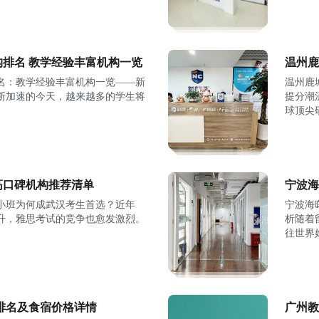
排名 教学经验丰富机构一览
温州鹿
名：教学经验丰富机构一览——新
温州鹿
断加速的今天，越来越多的学生将
提分潮
球顶尖
高口碑机构推荐清单​
宁波海
闭小班为何成武汉考生首选？近年
宁波海
升，雅思考试的竞争也愈发激烈。
析随着
往世界
排名及食宿价格详情
广州教