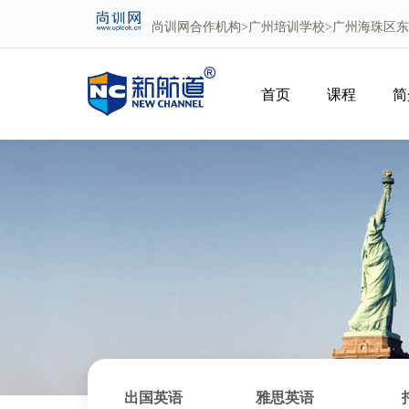
尚训网
合作机构>
广州培训学校
>广州海珠区东
首页
课程
简
出国英语
雅思英语