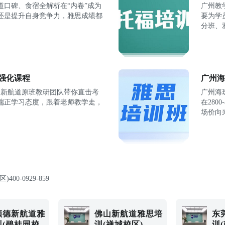
道口碑、食宿全解析在“内卷”成为
广州教
还是提升自身竞争力，雅思成绩都
要为学
分班、
分强化课程
广州海
，新航道原班教研团队带你直击考
广州海
端正学习态度，跟着老师教学走，
在280
场价向
区)
400-0929-859
顺德新航道雅
佛山新航道雅思培
东
训(碧桂园校
训(禅城校区)
训