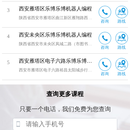
2019年，乐博乐博从课程体系、硬件配套、赛事体系、服务
西安雁塔区乐博乐博机器人编程
3
流程和教学环境五大方面全面升级，迎来3.0版本课程体系
陕西省西安市雁塔区曲江新区雁翔路西北妇女儿童医院南侧.正荣彩虹谷1号楼3层
的全面铺展。我们也会一直秉承“成为基于计算思维和工程
咨询
路线
素养的创新能力教育供应商”的理念，以培养青少年具备未
来人工智能时代的核心素养为使命，萃取编程教育、机器人
西安未央区乐博乐博机器人编程
4
教育、人工智能教育的核心精华，助力青少年在创新、应
陕西省西安市未央区凤城二路（市图书馆）地铁口B口凯鑫大厦6楼
用、技能三大方向的培养。
咨询
路线
西安雁塔区电子六路乐博乐博机器人编程
5
西安市雁塔区电子六路裕昌太阳城步行街9号楼2楼
咨询
路线