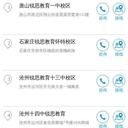
唐山锐思教育一中校区
和辅导材料，让学生随时随地都能进行自主学习和巩固。
1
唐山市路北区翔云街道晨源里鹭港112楼
咨询
路线
石家庄锐思教育怀特校区
2
石家庄市裕华区槐底街道槐岭路
咨询
路线
沧州锐思教育十三中校区
3
沧州市运河区开元南大道一城枫景
咨询
路线
沧州十四中锐思教育
4
沧州市运河区泰合星耀城7号楼1036商铺
咨询
路线