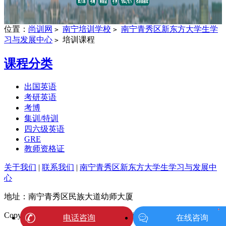
位置：
尚训网
南宁培训学校
南宁青秀区新东方大学生学
>
>
习与发展中心
培训课程
>
课程分类
出国英语
考研英语
考博
集训/特训
四六级英语
GRE
教师资格证
关于我们
|
联系我们
|
南宁青秀区新东方大学生学习与发展中
心
地址：南宁青秀区民族大道幼师大厦
1
Copyright @ 2011 - 2026 尚训网 All Rights Reserved
电话咨询
在线咨询