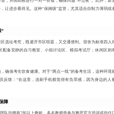
业，并由助教进行一对一答疑，确保问题“不过夜”。此外，新
告，让进步看得见。这种“保姆级”监管，尤其适合自制力薄弱或
”
校区选址考究，既避开市区喧嚣，又交通便利。宿舍为标准四人
习区配备安静的自习教室、小组讨论区、模拟考试厅；休闲区则
，确保考生饮食健康。对于“两点一线”的备考生活，这种环境
员反馈：“在这里，连刷手机都觉得有负罪感，因为身边的人
保障
团队均拥有7年以上教龄，多名教师曾参与雅思官方培训或担任