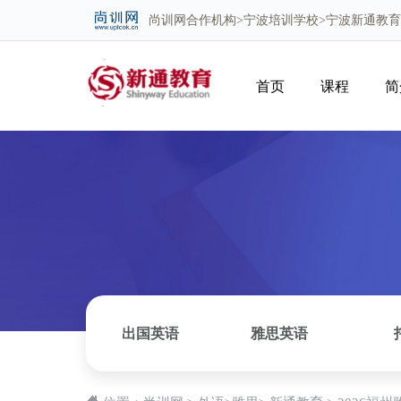
尚训网
合作机构>
宁波培训学校
>宁波新通教
首页
课程
简
出国英语
雅思英语