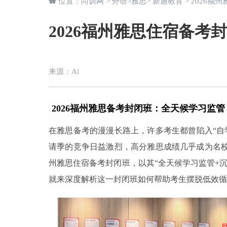
位置：
尚训网
>
外语
>
雅思
>
新通教育
> 2026
2026福州雅思住宿备考
来源：
Ai
2026福州雅思备考封闭班：全天候学习监
在雅思备考的漫漫长路上，许多考生都曾陷入“自学
请季的竞争日益激烈，高分雅思成绩几乎成为名校
州雅思住宿备考封闭班，以其“全天候学习监管+沉
就来深度解析这一封闭班如何帮助考生摆脱低效循