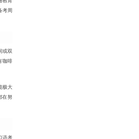
通教育
备考周
间或双
有咖啡
能极大
都在努
口语考