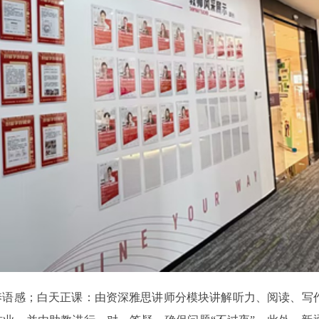
养语感；白天正课：由资深雅思讲师分模块讲解听力、阅读、写