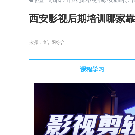
位置：
尚训网
>
计算机类
>
影视后期
>
火星时代
>
西安影视后期培训哪家靠
来源：
尚训网综合
课程学习