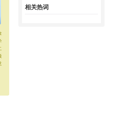
相关热词
掌
学
二
级
意