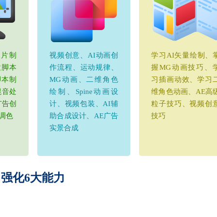
传片制
视频创意、AI动画创
学习AI矢量绘制、
意脚本
作流程、运动规律、
握MG动画技巧、
脚本制
MG动画、二维角色
习插画动效、学习
混音处
绘制、Spine动画设
维角色动画、AE高
广告创
计、视频包装、AI辅
粒子技巧、视频创
调色
助合成设计、AE广告
技巧
实景合成
强化6大能力