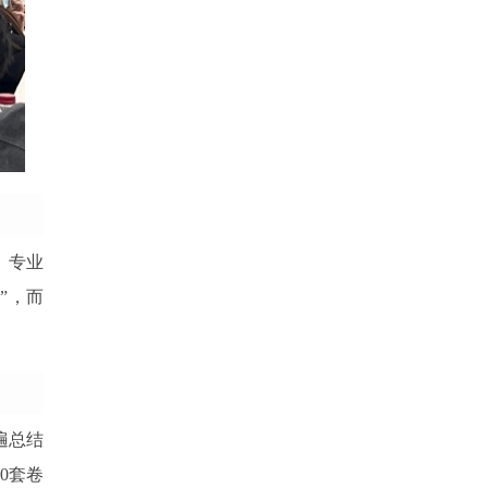
、专业
”，而
遍总结
0套卷