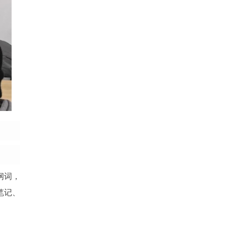
纲词，
笔记、