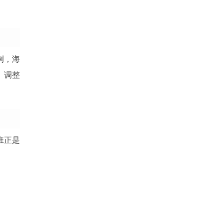
例，海
、调整
班正是