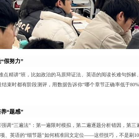
“假努力”
难点精讲”班，比如政治的马原辩证法、英语的阅读长难句拆解
结束时都有阶段测评，用数据告诉你“哪个章节正确率低于80%
培养“题感”
强调“三遍法”：第一遍限时模拟，第二遍逐题分析错因，第三
项、英语的“细节题”如何精准回文定位——这些技巧，不是刷10