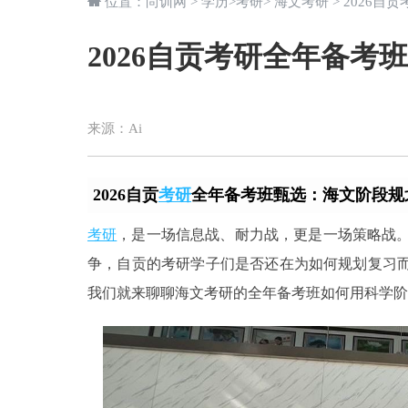
位置：
尚训网
>
学历
>
考研
>
海文考研
> 2026
2026自贡考研全年备考
来源：
Ai
2026自贡
考研
全年备考班甄选：海文阶段规
考研
，是一场信息战、耐力战，更是一场策略战。
争，自贡的考研学子们是否还在为如何规划复习而
我们就来聊聊海文考研的全年备考班如何用科学阶段