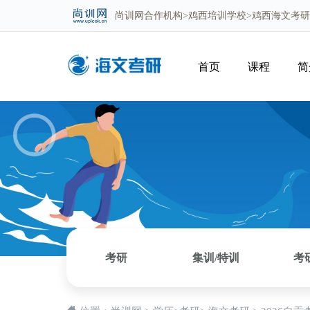
尚训网
合作机构>
鸡西培训学校
>鸡西海文考
首页
课程
简
考研
集训/特训
考