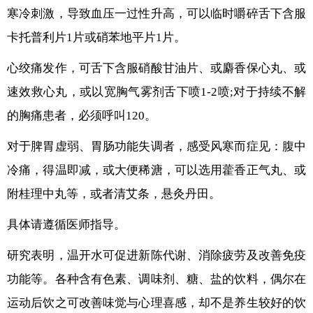
寒冷刺激，导致血压一过性升高，可以临时嚼碎舌下含服
卡托普利片1片或硝苯地平片1片。
心绞痛发作，可舌下含服硝酸甘油片、或麝香保心丸、或
速效救心丸，或以宽胸气雾剂舌下喷1-2喷;对于持续不解
的胸痛患者，必须呼叫120。
对于脾胃虚弱、胃肠功能失调者，感受风寒而症见：腹中
冷痛，得温即减，或大便稀溏，可以选用藿香正气丸、或
附桂理中丸等，或者清艾条，悬灸丹田。
具体请遵循医师指导。
研究表明，温开水可促进新陈代谢、消除疲劳及改善免疫
功能等。各种含有色素、调味剂、糖、盐的饮料，偶尔在
运动后饮之可改善味觉与心理喜感，却不是养生较好的饮