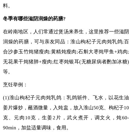
料。
冬季有哪些滋阴润燥的药膳?
在岭南地区，人们常通过煲汤来养生，这里推荐一些滋阴
润燥的药膳，可与亲友同品：淮山枸杞子元肉炖乳鸽;百
合沙参玉竹炖猪瘦肉;黄精炖瘦肉;石斛大枣炖甲鱼+鸡肉;
无花果干炖猪肺+瘦肉;红枣炖银耳(无糖尿病者酌加冰糖)
等。
烹饪举例：
(1)淮山枸杞子元肉炖乳鸽：乳鸽斩件、飞水，以花生油
姜片爆炒，蘸酒微量，入炖盅，放入淮山50克、枸杞子10
克、元肉10克，生姜2片，武火煮开，调文火，炖60-
90min，加盐适量调味，食用。