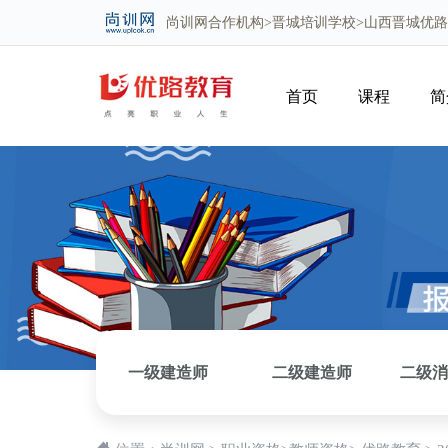
尚训网
合作机构>
晋城培训学校
>山西晋城优
首页
课程
简
一级建造师
二级建造师
二级消