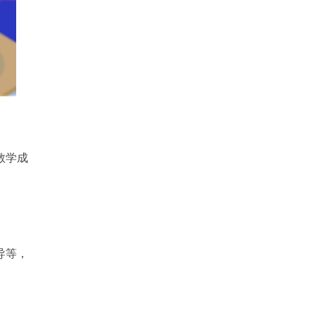
教学成
导等，