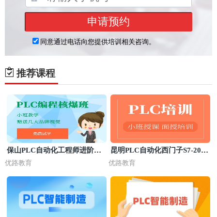
推荐课程
保山PLC自动化工程师进阶培
昆明PLC自动化西门子S7-200S
训班
MART编程班
优路教育
优路教育