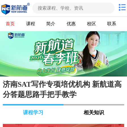
首页
课程
简介
优惠
校区
联系
济南SAT写作专项培优机构 新航道高
分答题思路手把手教学
课程学习
相关知识