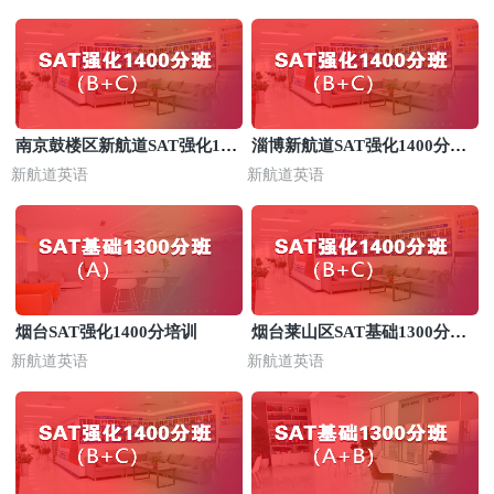
南京鼓楼区新航道SAT强化140
淄博新航道SAT强化1400分培
0分班
训
新航道英语
新航道英语
烟台SAT强化1400分培训
烟台莱山区SAT基础1300分培
训班
新航道英语
新航道英语