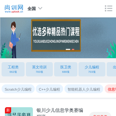
全国
工程类
英文培训
医卫类
少儿编程
662项
783项
688项
703项
Scratch少儿编程
C++少儿编程
智能机器人少儿编程
信息
银川少儿信息学奥赛编
新