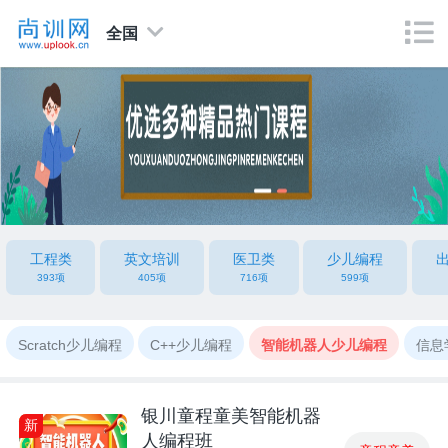
全国
工程类
英文培训
医卫类
少儿编程
393项
405项
716项
599项
Scratch少儿编程
C++少儿编程
智能机器人少儿编程
信息
银川童程童美智能机器
新
人编程班