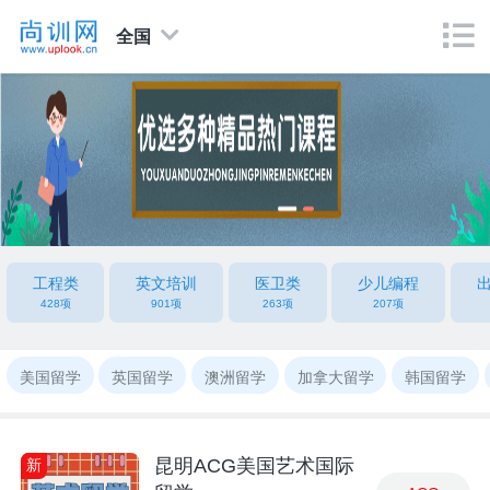
全国
工程类
英文培训
医卫类
少儿编程
428项
901项
263项
207项
美国留学
英国留学
澳洲留学
加拿大留学
韩国留学
昆明ACG美国艺术国际
新