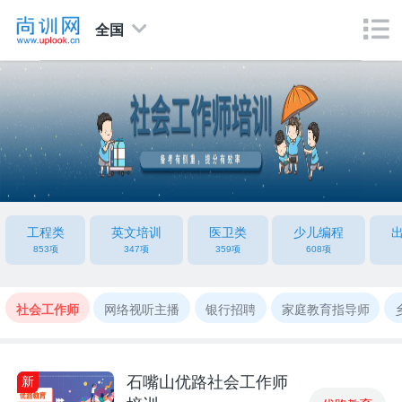
全国
工程类
英文培训
医卫类
少儿编程
853项
347项
359项
608项
社会工作师
网络视听主播
银行招聘
家庭教育指导师
石嘴山优路社会工作师
新