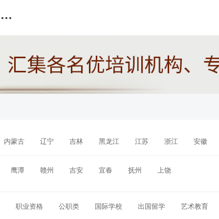
最新文章
最新课程
最新学校
排行推荐
内蒙古
辽宁
吉林
黑龙江
江苏
浙江
安徽
西藏
陕西
甘肃
青海
宁夏
新疆
鹰潭
赣州
吉安
宜春
抚州
上饶
职业资格
公职类
国际学校
出国留学
艺术教育