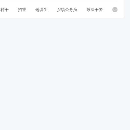
军转干
招警
选调生
乡镇公务员
政法干警