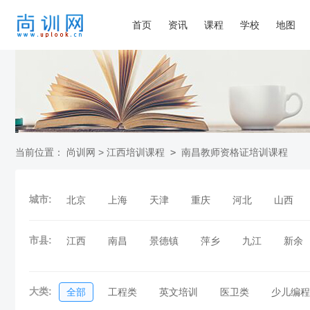
首页
资讯
课程
学校
地图
当前位置：
尚训网
>
江西培训课程
>
南昌教师资格证培训课程
城市:
北京
上海
天津
重庆
河北
山西
广东
广西
海南
四川
贵州
云南
市县:
江西
南昌
景德镇
萍乡
九江
新余
大类:
全部
工程类
英文培训
医卫类
少儿编程